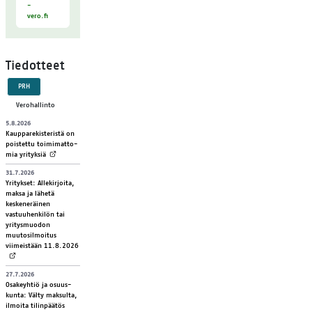
- 
vero.fi
Tiedotteet
PRH
Verohallinto
5.8.2026
Kaup­pa­re­kis­te­ris­tä on
pois­tet­tu toi­mi­mat­to­
(Avautuu uuteen ikkunaan)
mia yri­tyk­siä
31.7.2026
Yritykset: Allekirjoita,
maksa ja lähetä
keskeneräinen
vastuuhenkilön tai
yritysmuodon
muutosilmoitus
(Avautuu uuteen ikkunaan)
viimeistään 11.8.2026
27.7.2026
Osa­keyh­tiö ja osuus­
kun­ta: Väl­ty mak­sul­ta,
il­moi­ta ti­lin­pää­tös