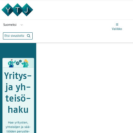
Siirry suoraan sisältöön
Avaa valikko
☰
Suomeksi
Valitse kieli
Valikko
Yri­tys-
ja yh­
tei­sö­
ha­ku
Hae yri­tys­ten,
yh­tei­sö­jen ja sää­
tiöi­den pe­rus­tie­