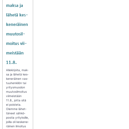
mak­sa ja
lä­he­tä kes­
ke­ne­räi­nen
muu­to­sil­
moi­tus vii­
meis­tään
11.8.
Al­le­kir­joi­ta, mak­
sa ja lä­he­tä kes­
ke­ne­räi­nen vas­
tuu­hen­ki­lön tai
yri­tys­muo­don
muu­to­sil­moi­tus
vii­meis­tään
11.8., jot­ta sitä
ei pois­te­ta.
Olem­me lä­het­
tä­neet säh­kö­
pos­tia yri­tyk­sil­le,
joil­la oli kes­ke­ne­
räi­nen il­moi­tus